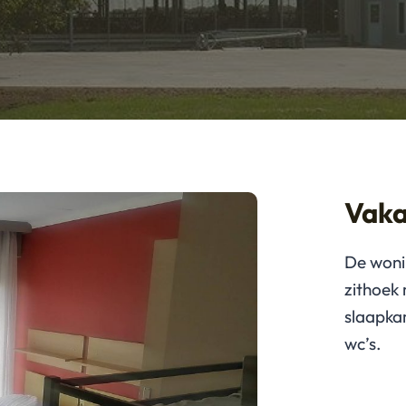
Vaka
De wonin
zithoek 
slaapka
wc’s.