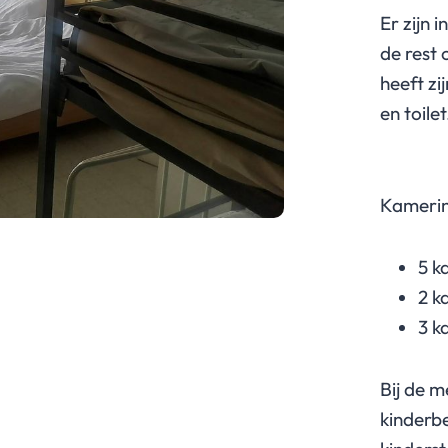
Er zijn 
de rest 
heeft zi
en toilet
Kamerin
5 k
2 k
3 k
Bij de m
kinderbe