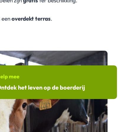
oelen zijn
gratis
ter beschikking.
s een
overdekt terras
.
elp mee
ntdek het leven op de boerderij