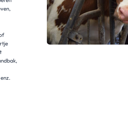
beren
even,
of
rtje
t
zandbak,
 enz.